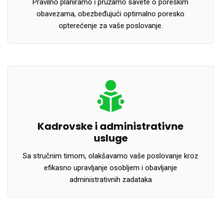
Pravilno planiramo i pružamo savete o poreskim
obavezama, obezbeđujući optimalno poresko
opterećenje za vaše poslovanje.
Kadrovske i administrativne
usluge
Sa stručnim timom, olakšavamo vaše poslovanje kroz
efikasno upravljanje osobljem i obavljanje
administrativnih zadataka