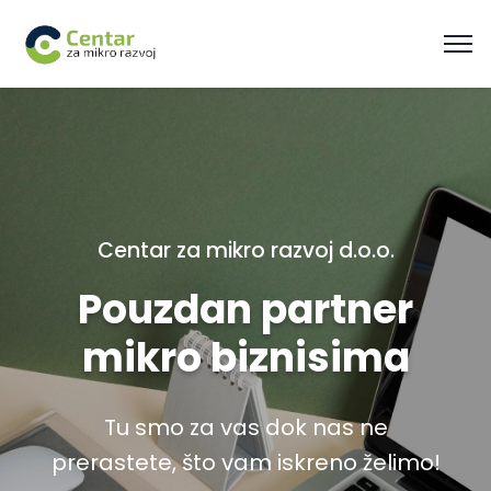
Centar za mikro razvoj d.o.o.
Pouzdan partner
mikro biznisima
Tu smo za vas dok nas ne
prerastete, što vam iskreno želimo!