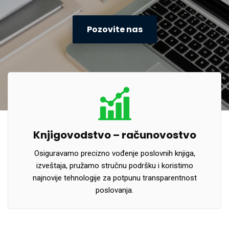
Pozovite nas
Knjigovodstvo – računovostvo
Osiguravamo precizno vođenje poslovnih knjiga,
izveštaja, pružamo stručnu podršku i koristimo
najnovije tehnologije za potpunu transparentnost
poslovanja.