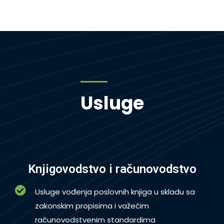
Usluge
Knjigovodstvo i računovodstvo
Usluge vođenja poslovnih knjiga u skladu sa
zakonskim propisima i važećim
računovodstvenim standardima