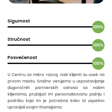
Sigurnost
100%
Stručnost
100%
Posvećenost
100%
U Centru za mikro razvoj, naši klijenti su uvek na
prvom mestu. Snažno verujemo u uspostavljanje
dugoročnih partnerskih odnosa sa našim
klijentima, pružajući im personalizovanu pažnju i
podršku koja im je potrebna kako bi uspešno
upravljali svojim finansijama.